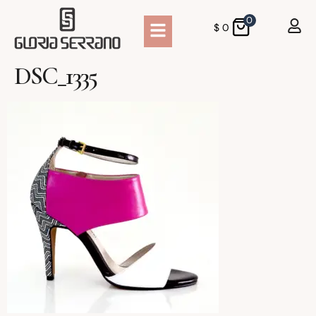
0
$
0
DSC_1335