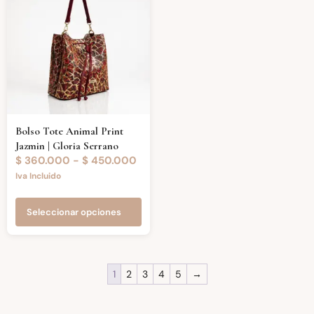
Bolso Tote Animal Print
Jazmin | Gloria Serrano
$
360.000
-
$
450.000
Iva Incluido
Seleccionar opciones
1
2
3
4
5
→